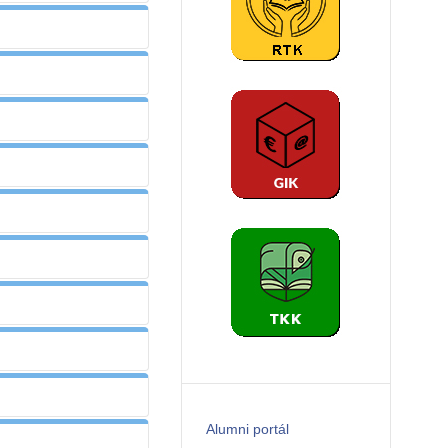
ő
 Mgr. PhD.
ő
ető
habil.
 Dr. habil.
.
 PaedDr. Nagy
ína, Mgr. PhD.
PhD.
rof. Dr.
 Mgr., PhD.
 Dr. habil. PaedDr.
s
or János, PhD.
gr. PhD.
e)
doc. Liszka
ína, Mgr., PhD.
sa, prof. Dr. PhD.
József, PhD.
k
doc. Liszka
e
József
Alumni portál
a, Mgr., PhD.
Dr. PhD.