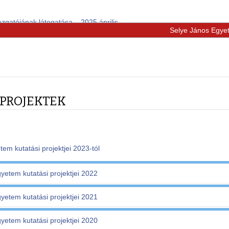
zgatójának látogatása – 2025 április
Selye János Egye
 PROJEKTEK
em kutatási projektjei 2023-tól
yetem kutatási projektjei 2022
yetem kutatási projektjei 2021
Tvorba, implementácia a overovanie
efektívnosti
yetem kutatási projektjei 2020
digitálnej knižnice s nástrojmi
ojekt