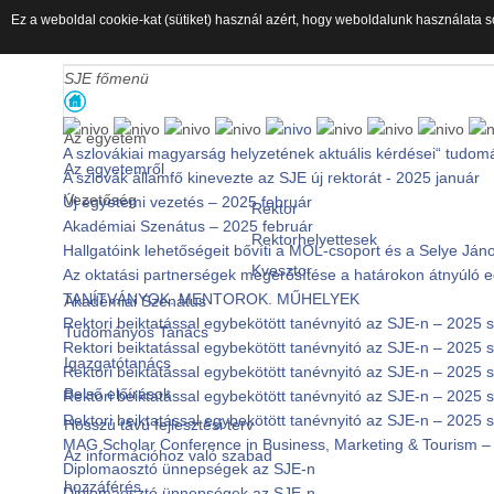
Ez a weboldal cookie-kat (sütiket) használ azért, hogy weboldalunk használata s
SJE főmenü
Az egyetem
A szlovákiai magyarság helyzetének aktuális kérdései“ tudom
Az egyetemről
A szlovák államfő kinevezte az SJE új rektorát - 2025 január
Vezetőség
Új egyetemi vezetés – 2025 február
Rektor
Akadémiai Szenátus – 2025 február
Rektorhelyettesek
Hallgatóink lehetőségeit bővíti a MOL-csoport és a Selye J
Kvesztor
Az oktatási partnerségek megerősítése a határokon átnyúló
TANÍTVÁNYOK. MENTOROK. MŰHELYEK
Akadémiai Szenátus
Rektori beiktatással egybekötött tanévnyitó az SJE-n – 2025
Tudományos Tanács
Rektori beiktatással egybekötött tanévnyitó az SJE-n – 2025
Igazgatótanács
Rektori beiktatással egybekötött tanévnyitó az SJE-n – 2025
Belső előírások
Rektori beiktatással egybekötött tanévnyitó az SJE-n – 2025
Rektori beiktatással egybekötött tanévnyitó az SJE-n – 2025
Hosszú távú fejlesztési terv
MAG Scholar Conference in Business, Marketing & Tourism – 
Az információhoz való szabad
Diplomaosztó ünnepségek az SJE-n
hozzáférés
Diplomaosztó ünnepségek az SJE-n