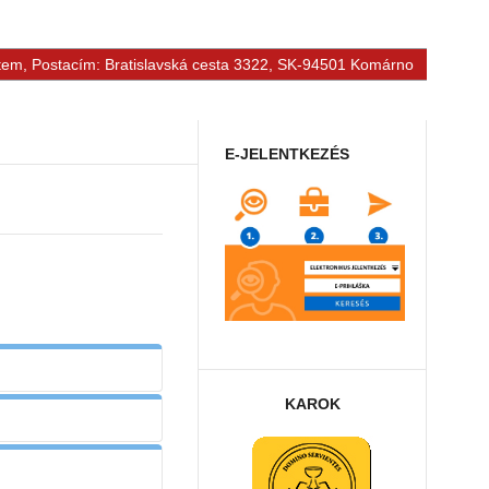
tem, Postacím: Bratislavská cesta 3322, SK-94501 Komárno
E-JELENTKEZÉS
KAROK