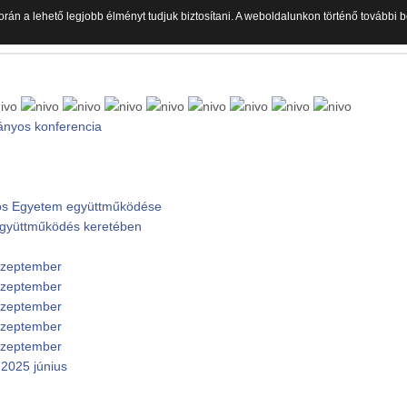
orán a lehető legjobb élményt tudjuk biztosítani. A weboldalunkon történő további
ányos konferencia
ános Egyetem együttműködése
 együttműködés keretében
 szeptember
 szeptember
 szeptember
 szeptember
 szeptember
2025 június