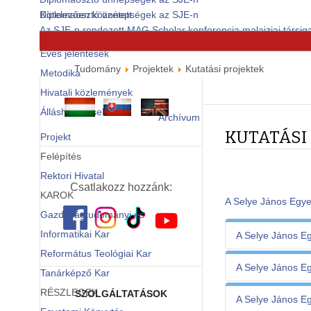
Diplomaosztó ünnepségek az SJE-n
Kötelezően közzétett
Az SJE-n rendezett MAG Scholar konferencia malajziai társiga
dokumentumok
© Free
Joomla! 3 Modules
- by
VinaGecko.com
Éves jelentések
Tudomány
Projektek
Kutatási projektek
Metodika
Hivatali közlemények
Álláshirdetések
Archívum
KUTATÁSI
Projekt
Felépítés
Rektori Hivatal
Csatlakozz hozzánk:
KAROK
A Selye János Egyet
Gazdaságtudományi és
Informatikai Kar
A Selye János Eg
Református Teológiai Kar
A Selye János Eg
Tanárképző Kar
RÉSZLEGEK
SZOLGÁLTATÁSOK
A Selye János Eg
Támogató, a pr