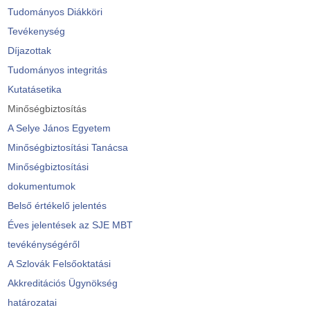
Tudományos Diákköri
Tevékenység
Díjazottak
Tudományos integritás
Kutatásetika
Minőségbiztosítás
A Selye János Egyetem
Minőségbiztosítási Tanácsa
Minőségbiztosítási
dokumentumok
Belső értékelő jelentés
Éves jelentések az SJE MBT
tevékénységéről
A Szlovák Felsőoktatási
Akkreditációs Ügynökség
határozatai