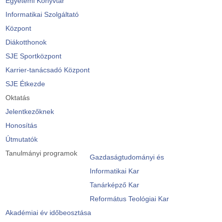
Egyetemi Könyvtár
Informatikai Szolgáltató
Központ
Diákotthonok
SJE Sportközpont
Karrier-tanácsadó Központ
SJE Étkezde
Oktatás
Jelentkezőknek
Honosítás
Útmutatók
Tanulmányi programok
Gazdaságtudományi és
Informatikai Kar
Tanárképző Kar
Református Teológiai Kar
Akadémiai év időbeosztása