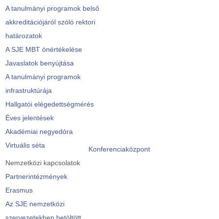
A tanulmányi programok belső
akkreditációjáról szóló rektori
határozatok
A SJE MBT önértékelése
Javaslatok benyújtása
A tanulmányi programok
infrastruktúrája
Hallgatói elégedettségmérés
Éves jelentések
Akadémiai negyedóra
Virtuális séta
Konferenciaközpont
Nemzetközi kapcsolatok
Partnerintézmények
Erasmus
Az SJE nemzetközi
szervezetekben betöltött