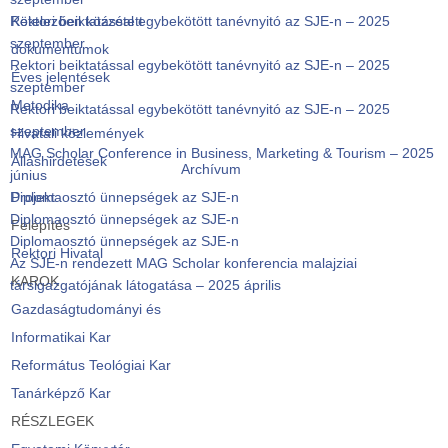
Rektori beiktatással egybekötött tanévnyitó az SJE-n – 2025
Kötelezően közzétett
szeptember
dokumentumok
Rektori beiktatással egybekötött tanévnyitó az SJE-n – 2025
Éves jelentések
szeptember
Metodika
Rektori beiktatással egybekötött tanévnyitó az SJE-n – 2025
szeptember
Hivatali közlemények
MAG Scholar Conference in Business, Marketing & Tourism – 2025
Álláshirdetések
Archívum
június
Diplomaosztó ünnepségek az SJE-n
Projekt
Diplomaosztó ünnepségek az SJE-n
Felépítés
Diplomaosztó ünnepségek az SJE-n
Rektori Hivatal
Az SJE-n rendezett MAG Scholar konferencia malajziai
KAROK
társigazgatójának látogatása – 2025 április
Gazdaságtudományi és
Informatikai Kar
Református Teológiai Kar
Tanárképző Kar
RÉSZLEGEK