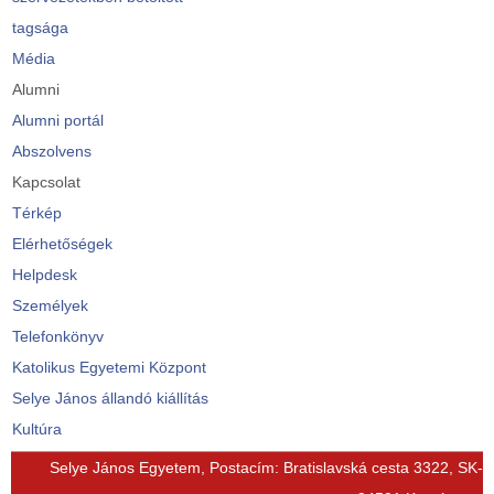
tagsága
Média
Alumni
Alumni portál
Abszolvens
Kapcsolat
Térkép
Elérhetőségek
Helpdesk
Személyek
Telefonkönyv
Katolikus Egyetemi Központ
Selye János állandó kiállítás
Kultúra
© Free
Joomla! 3 Modules
- by
VinaGecko.com
Selye János Egyetem, Postacím: Bratislavská cesta 3322, SK-