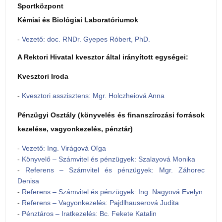
Sportközpont
Kémiai és Biológiai Laboratóriumok
-
Vezető: doc. RNDr. Gyepes Róbert, PhD.
A Rektori Hivatal kvesztor által irányított egységei:
Kvesztori Iroda
-
Kvesztori asszisztens: Mgr. Holczheiová Anna
Pénzügyi Osztály (könyvelés és finanszírozási források
kezelése, vagyonkezelés, pénztár)
-
Vezető: Ing. Virágová Oľga
-
Könyvelő – Számvitel és pénzügyek: Szalayová Monika
-
Referens – Számvitel és pénzügyek: Mgr. Záhorec
Denisa
-
Referens – Számvitel és pénzügyek: Ing. Nagyová Evelyn
-
Referens – Vagyonkezelés: Pajdlhauserová Judita
-
Pénztáros – Iratkezelés: Bc. Fekete Katalin