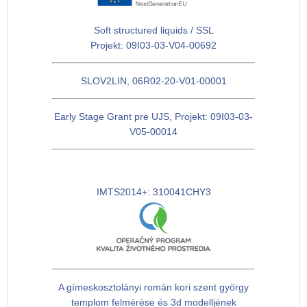
Soft structured liquids / SSL
Projekt: 09I03-03-V04-00692
SLOV2LIN, 06R02-20-V01-00001
Early Stage Grant pre UJS, Projekt: 09I03-03-
V05-00014
IMTS2014+: 310041CHY3
A gímeskosztolányi román kori szent györgy
templom felmérése és 3d modelljének