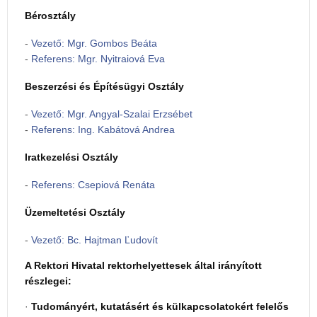
Bérosztály
-
Vezető: Mgr. Gombos Beáta
-
Referens: Mgr. Nyitraiová Eva
Beszerzési és Építésügyi Osztály
-
Vezető: Mgr. Angyal-Szalai Erzsébet
-
Referens: Ing. Kabátová Andrea
Iratkezelési Osztály
-
Referens: Csepiová Renáta
Üzemeltetési Osztály
-
Vezető: Bc. Hajtman Ľudovít
A Rektori Hivatal rektorhelyettesek által irányított
részlegei:
·
Tudományért, kutatásért és külkapcsolatokért felelős