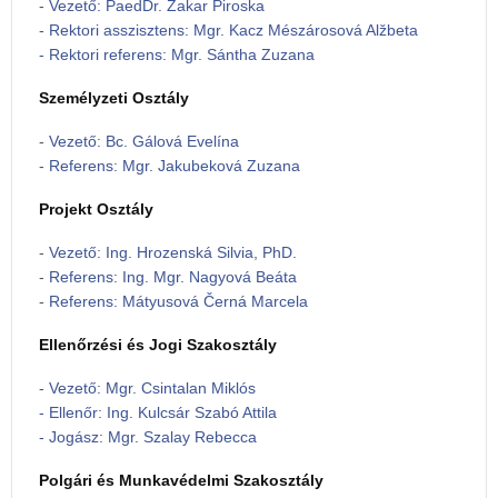
-
Vezető: PaedDr. Zakar Piroska
-
Rektori asszisztens: Mgr. Kacz Mészárosová Alžbeta
- Rektori referens: Mgr. Sántha Zuzana
Személyzeti Osztály
-
Vezető: Bc. Gálová Evelína
-
Referens: Mgr. Jakubeková Zuzana
Projekt Osztály
-
Vezető: Ing. Hrozenská Silvia, PhD.
-
Referens: Ing. Mgr. Nagyová Beáta
-
Referens: Mátyusová Černá Marcela
Ellenőrzési és Jogi Szakosztály
-
Vezető: Mgr. Csintalan Miklós
- Ellenőr: Ing. Kulcsár Szabó Attila
- Jogász: Mgr. Szalay Rebecca
Polgári és Munkavédelmi Szakosztály