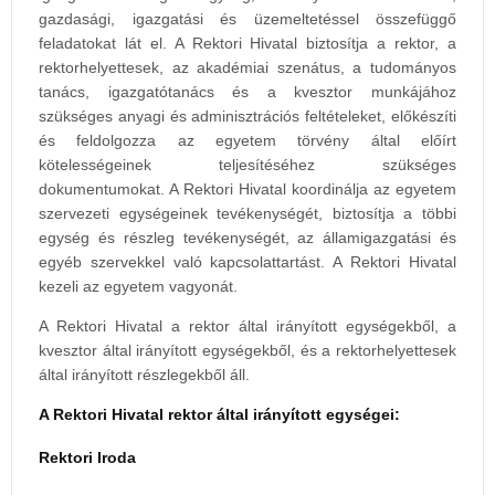
gazdasági, igazgatási és üzemeltetéssel összefüggő
feladatokat lát el. A Rektori Hivatal biztosítja a rektor, a
rektorhelyettesek, az akadémiai szenátus, a tudományos
tanács, igazgatótanács és a kvesztor munkájához
szükséges anyagi és adminisztrációs feltételeket, előkészíti
és feldolgozza az egyetem törvény által előírt
kötelességeinek teljesítéséhez szükséges
dokumentumokat. A Rektori Hivatal koordinálja az egyetem
szervezeti egységeinek tevékenységét, biztosítja a többi
egység és részleg tevékenységét, az államigazgatási és
egyéb szervekkel való kapcsolattartást. A Rektori Hivatal
kezeli az egyetem vagyonát.
A Rektori Hivatal a rektor által irányított egységekből, a
kvesztor által irányított egységekből, és a rektorhelyettesek
által irányított részlegekből áll.
A Rektori Hivatal rektor által irányított egységei:
Rektori Iroda