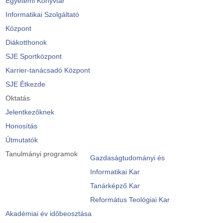
Egyetemi Könyvtár
Informatikai Szolgáltató
Központ
Diákotthonok
SJE Sportközpont
Karrier-tanácsadó Központ
SJE Étkezde
Oktatás
Jelentkezőknek
Honosítás
Útmutatók
Tanulmányi programok
Gazdaságtudományi és
Informatikai Kar
Tanárképző Kar
Református Teológiai Kar
Akadémiai év időbeosztása