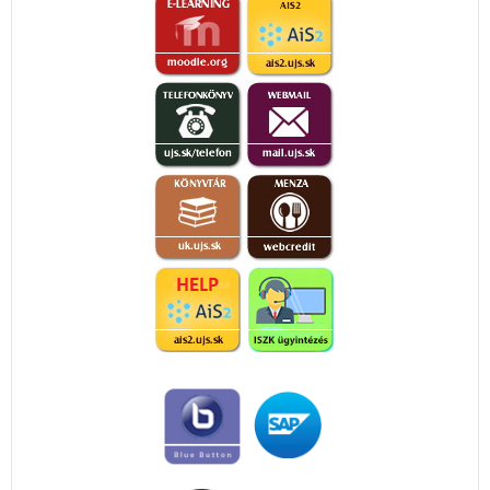
Komárom, 2023. június 9.
doc. PaedDr. Puskás Andrea, PhD.
az SJE TKK ASZ elnöke
Jelölőlap az SJE TKK dékánjelöltjének tisztére (pdf)
A felhívás szövege angol nyelven - Announcement in
English