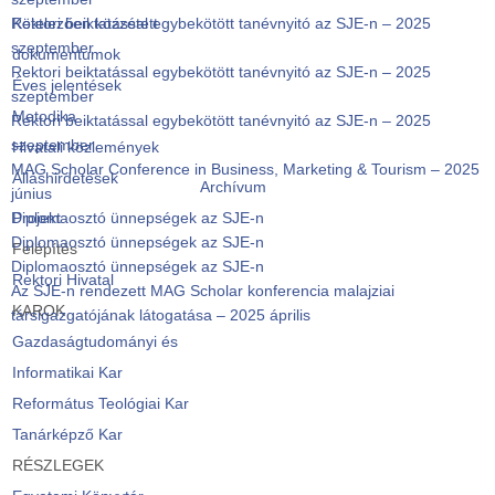
Rektori beiktatással egybekötött tanévnyitó az SJE-n – 2025
Kötelezően közzétett
szeptember
dokumentumok
Rektori beiktatással egybekötött tanévnyitó az SJE-n – 2025
Éves jelentések
szeptember
Metodika
Rektori beiktatással egybekötött tanévnyitó az SJE-n – 2025
szeptember
Hivatali közlemények
MAG Scholar Conference in Business, Marketing & Tourism – 2025
Álláshirdetések
Archívum
június
Diplomaosztó ünnepségek az SJE-n
Projekt
Diplomaosztó ünnepségek az SJE-n
Felépítés
Diplomaosztó ünnepségek az SJE-n
Rektori Hivatal
Az SJE-n rendezett MAG Scholar konferencia malajziai
KAROK
társigazgatójának látogatása – 2025 április
Gazdaságtudományi és
Informatikai Kar
Református Teológiai Kar
Tanárképző Kar
RÉSZLEGEK