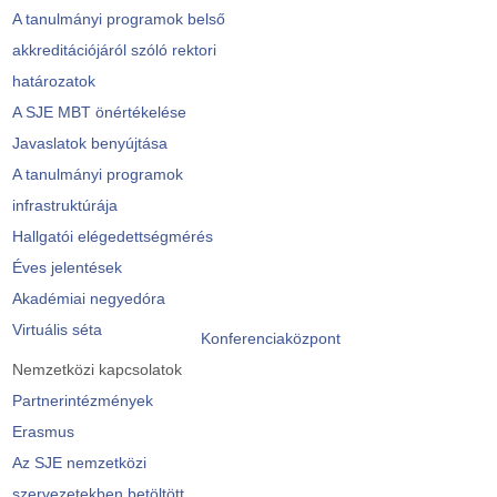
A tanulmányi programok belső
akkreditációjáról szóló rektori
határozatok
A SJE MBT önértékelése
Javaslatok benyújtása
A tanulmányi programok
infrastruktúrája
Hallgatói elégedettségmérés
Éves jelentések
Akadémiai negyedóra
Virtuális séta
Konferenciaközpont
Nemzetközi kapcsolatok
Partnerintézmények
Erasmus
Az SJE nemzetközi
szervezetekben betöltött