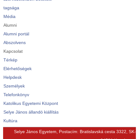
tagsága
Média
Alumni
Alumni portál
Abszolvens
Kapcsolat
Térkép
Elérhetőségek
Helpdesk
Személyek
Telefonkönyv
Katolikus Egyetemi Központ
Selye János állandó kiállítás
Kultúra
© Free
Joomla! 3 Modules
- by
VinaGecko.com
Selye János Egyetem, Postacím: Bratislavská cesta 3322, SK-