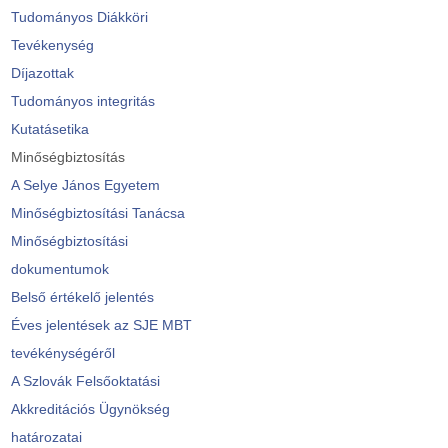
Tudományos Diákköri
Tevékenység
Díjazottak
Tudományos integritás
Kutatásetika
Minőségbiztosítás
A Selye János Egyetem
Minőségbiztosítási Tanácsa
Minőségbiztosítási
dokumentumok
Belső értékelő jelentés
Éves jelentések az SJE MBT
tevékénységéről
A Szlovák Felsőoktatási
Akkreditációs Ügynökség
határozatai