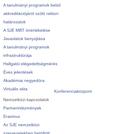
A tanulmányi programok belső
akkreditációjáról szóló rektori
határozatok
A SJE MBT önértékelése
Javaslatok benyújtása
A tanulmányi programok
infrastruktúrája
Hallgatói elégedettségmérés
Éves jelentések
Akadémiai negyedóra
Virtuális séta
Konferenciaközpont
Nemzetközi kapcsolatok
Partnerintézmények
Erasmus
Az SJE nemzetközi
szervezetekben betöltött