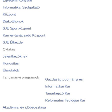
Egyetemi Könyvtár
Informatikai Szolgáltató
Központ
Diákotthonok
SJE Sportközpont
Karrier-tanácsadó Központ
SJE Étkezde
Oktatás
Jelentkezőknek
Honosítás
Útmutatók
Tanulmányi programok
Gazdaságtudományi és
Informatikai Kar
Tanárképző Kar
Református Teológiai Kar
Akadémiai év időbeosztása