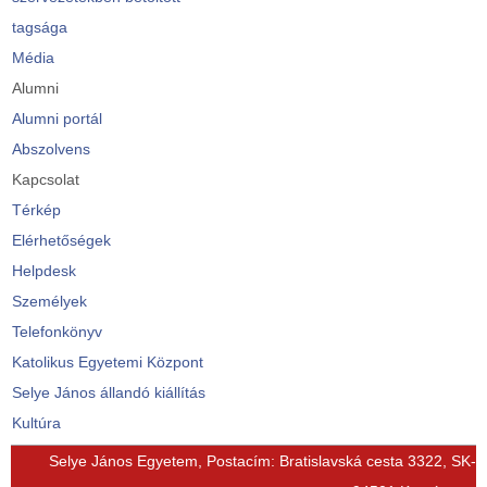
tagsága
Média
Alumni
Alumni portál
Abszolvens
Kapcsolat
Térkép
Elérhetőségek
Helpdesk
Személyek
Telefonkönyv
Katolikus Egyetemi Központ
Selye János állandó kiállítás
Kultúra
© Free
Joomla! 3 Modules
- by
VinaGecko.com
Selye János Egyetem, Postacím: Bratislavská cesta 3322, SK-