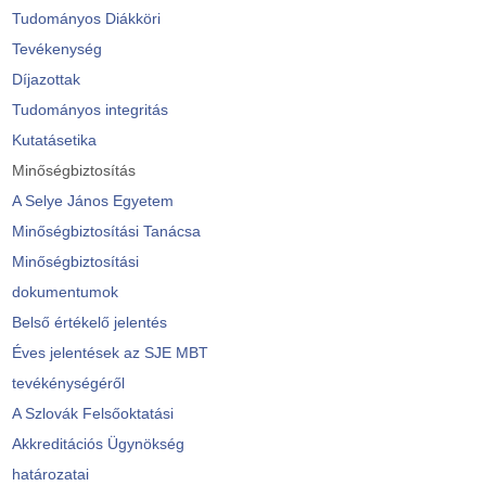
Tudományos Diákköri
Tevékenység
Díjazottak
Tudományos integritás
Kutatásetika
Minőségbiztosítás
A Selye János Egyetem
Minőségbiztosítási Tanácsa
Minőségbiztosítási
dokumentumok
Belső értékelő jelentés
Éves jelentések az SJE MBT
tevékénységéről
A Szlovák Felsőoktatási
Akkreditációs Ügynökség
határozatai