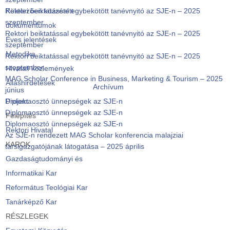
Rektori beiktatással egybekötött tanévnyitó az SJE-n – 2025
Kötelezően közzétett
szeptember
dokumentumok
Rektori beiktatással egybekötött tanévnyitó az SJE-n – 2025
Éves jelentések
szeptember
Metodika
Rektori beiktatással egybekötött tanévnyitó az SJE-n – 2025
szeptember
Hivatali közlemények
MAG Scholar Conference in Business, Marketing & Tourism – 2025
Álláshirdetések
Archívum
június
Diplomaosztó ünnepségek az SJE-n
Projekt
Diplomaosztó ünnepségek az SJE-n
Felépítés
Diplomaosztó ünnepségek az SJE-n
Rektori Hivatal
Az SJE-n rendezett MAG Scholar konferencia malajziai
KAROK
társigazgatójának látogatása – 2025 április
Gazdaságtudományi és
Informatikai Kar
Református Teológiai Kar
Tanárképző Kar
RÉSZLEGEK