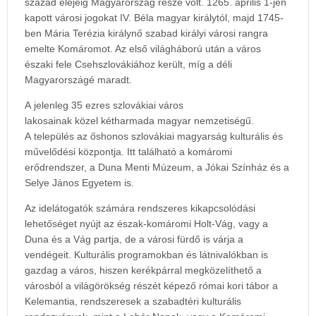
század elejéig Magyarország része volt. 1265. április 1-jén
kapott városi jogokat IV. Béla magyar királytól, majd 1745-
ben Mária Terézia királynő szabad királyi városi rangra
emelte Komáromot. Az első világháború után a város
északi fele Csehszlovákiához került, míg a déli
Magyarországé maradt.
A jelenleg 35 ezres szlovákiai város
lakosainak közel kétharmada magyar nemzetiségű.
A település az őshonos szlovákiai magyarság kulturális és
művelődési központja. Itt található a komáromi
erődrendszer, a Duna Menti Múzeum, a Jókai Színház és a
Selye János Egyetem is.
Az idelátogatók számára rendszeres kikapcsolódási
lehetőséget nyújt az észak-komáromi Holt-Vág, vagy a
Duna és a Vág partja, de a városi fürdő is várja a
vendégeit. Kulturális programokban és látnivalókban is
gazdag a város, hiszen kerékpárral megközelíthető a
városból a világörökség részét képező római kori tábor a
Kelemantia, rendszeresek a szabadtéri kulturális