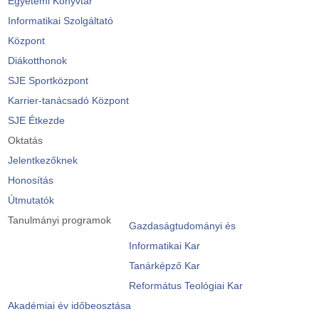
Egyetemi Könyvtár
Informatikai Szolgáltató
Központ
Diákotthonok
SJE Sportközpont
Karrier-tanácsadó Központ
SJE Étkezde
Oktatás
Jelentkezőknek
Honosítás
Útmutatók
Tanulmányi programok
Gazdaságtudományi és
Informatikai Kar
Tanárképző Kar
Református Teológiai Kar
Akadémiai év időbeosztása