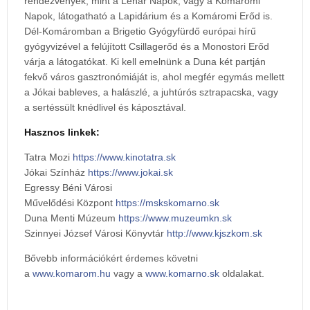
rendezvények, mint a Lehár Napok, vagy a Komáromi
Napok, látogatható a Lapidárium és a Komáromi Erőd is.
Dél-Komáromban a Brigetio Gyógyfürdő európai hírű
gyógyvizével a felújított Csillagerőd és a Monostori Erőd
várja a látogatókat. Ki kell emelnünk a Duna két partján
fekvő város gasztronómiáját is, ahol megfér egymás mellett
a Jókai bableves, a halászlé, a juhtúrós sztrapacska, vagy
a sertéssült knédlivel és káposztával.
Hasznos linkek:
Tatra Mozi
https://www.kinotatra.sk
Jókai Színház
https://www.jokai.sk
Egressy Béni Városi
Művelődési Központ
https://mskskomarno.sk
Duna Menti Múzeum
https://www.muzeumkn.sk
Szinnyei József Városi Könyvtár
http://www.kjszkom.sk
Bővebb információkért érdemes követni
a
www.komarom.hu
vagy a
www.komarno.sk
oldalakat.