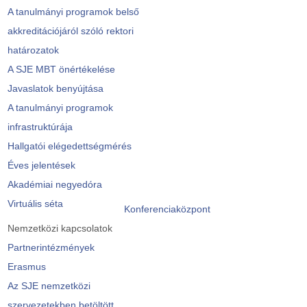
A tanulmányi programok belső
akkreditációjáról szóló rektori
határozatok
A SJE MBT önértékelése
Javaslatok benyújtása
A tanulmányi programok
infrastruktúrája
Hallgatói elégedettségmérés
Éves jelentések
Akadémiai negyedóra
Virtuális séta
Konferenciaközpont
Nemzetközi kapcsolatok
Partnerintézmények
Erasmus
Az SJE nemzetközi
szervezetekben betöltött