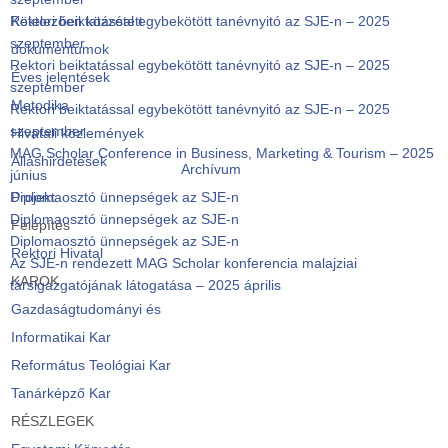
Rektori beiktatással egybekötött tanévnyitó az SJE-n – 2025
Kötelezően közzétett
szeptember
dokumentumok
Rektori beiktatással egybekötött tanévnyitó az SJE-n – 2025
Éves jelentések
szeptember
Metodika
Rektori beiktatással egybekötött tanévnyitó az SJE-n – 2025
szeptember
Hivatali közlemények
MAG Scholar Conference in Business, Marketing & Tourism – 2025
Álláshirdetések
Archívum
június
Diplomaosztó ünnepségek az SJE-n
Projekt
Diplomaosztó ünnepségek az SJE-n
Felépítés
Diplomaosztó ünnepségek az SJE-n
Rektori Hivatal
Az SJE-n rendezett MAG Scholar konferencia malajziai
KAROK
társigazgatójának látogatása – 2025 április
Gazdaságtudományi és
Informatikai Kar
Református Teológiai Kar
Tanárképző Kar
RÉSZLEGEK