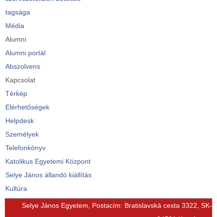
tagsága
Média
Alumni
Alumni portál
Abszolvens
Kapcsolat
Térkép
Elérhetőségek
Helpdesk
Személyek
Telefonkönyv
Katolikus Egyetemi Központ
Selye János állandó kiállítás
Kultúra
© Free
Joomla! 3 Modules
- by
VinaGecko.com
Selye János Egyetem, Postacím: Bratislavská cesta 3322, SK-