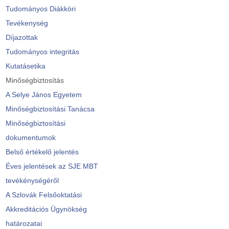
Tudományos Diákköri
Tevékenység
Díjazottak
Tudományos integritás
Kutatásetika
Minőségbiztosítás
A Selye János Egyetem
Minőségbiztosítási Tanácsa
Minőségbiztosítási
dokumentumok
Belső értékelő jelentés
Éves jelentések az SJE MBT
tevékénységéről
A Szlovák Felsőoktatási
Akkreditációs Ügynökség
határozatai