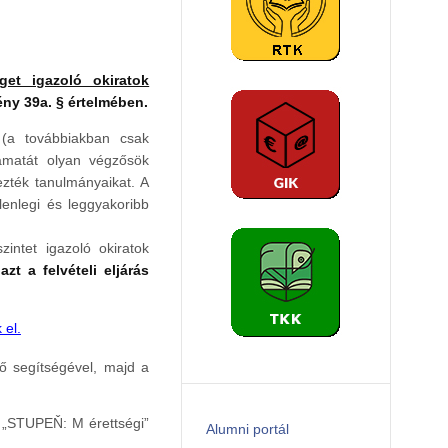
get igazoló okiratok
ény 39a. § értelmében.
a (a továbbiakban csak
yamatát olyan végzősök
zték tanulmányaikat. A
lenlegi és leggyakoribb
zintet igazoló okiratok
zt a felvételi eljárás
 el.
ő segítségével, majd a
a „STUPEŇ: M érettségi”
Alumni portál