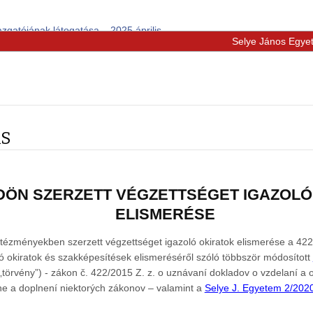
zgatójának látogatása – 2025 április
Selye János Egye
ÁS
ÖN SZERZETT VÉ​GZETTSÉGET IGAZOLÓ
ELISMERÉSE
 intézményekben szerzett végzettséget igazoló okiratok elismerése a 422
ó okiratok és szakképesítések elismeréséről szóló többször módosított
„törvény”) - zákon č. 422/2015 Z. z. o uznávaní dokladov o vzdelaní a
ene a doplnení niektorých zákonov – valamint a
Selye J. Egyetem 2/2020