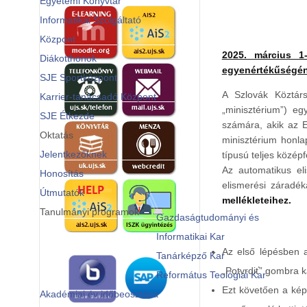
Egyetemi Könyvtár
Informatikai Szolgáltató
Központ
2025. március 1-
Diákotthonok
egyenértékűségén
SJE Sportközpont
A Szlovák Köztárs
Karrier-tanácsadó Központ
„minisztérium”) eg
SJE Étkezde
számára, akik az E
Oktatás
minisztérium honla
Jelentkezőknek
típusú teljes közép
Az automatikus eli
Honosítás
elismerési záradék
Útmutatók
mellékleteihez.
Tanulmányi programok
Gazdaságtudományi és
Informatikai Kar
Az első lépésben a
Tanárképző Kar
„Potvrdiť” gombra k
Református Teológiai Kar
Ezt követően a kép
Akadémiai év időbeosztása