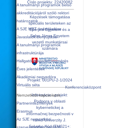
Číslo projektu: 22420082
A tanulmányi programok belső
akkreditációjáról szóló rektori
Képzések támogatása
határozatok
speciális területeken az
A SJE MBT önértékelése
Eperjesi Egyetem és a
Selye János Egyetem
Javaslatok benyújtása
vezető munkatársai
A tanulmányi programok
számára
infrastruktúrája
Hallgatói elégedettségmérés
Éves jelentések
Akadémiai negyedóra
Projekt: 001PU-2-1/2024
Virtuális séta
Konferenciaközpont
Informácie - projekt:
Nemzetközi kapcsolatok
Podpora v oblasti
Partnerintézmények
kybernetickej a
Erasmus
informačnej bezpečnosti v
Az SJE nemzetközi
rámci Univerzity J.
Selyeho Kód ITMS21+:
szervezetekben betöltött