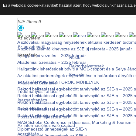
Ez a weboldal cookie-kat (sütiket) használ azért, hogy weboldalunk használata s
SJE főmenü
Az egyetem
A szlovákiai magyarság helyzetének aktuális kérdései“ tudom
Az egyetemről
A szlovák államfő kinevezte az SJE új rektorát - 2025 január
Vezetőség
Új egyetemi vezetés – 2025 február
Rektor
Akadémiai Szenátus – 2025 február
Rektorhelyettesek
Hallgatóink lehetőségeit bővíti a MOL-csoport és a Selye J
Kvesztor
Az oktatási partnerségek megerősítése a határokon átnyúló
TANÍTVÁNYOK. MENTOROK. MŰHELYEK
Akadémiai Szenátus
Rektori beiktatással egybekötött tanévnyitó az SJE-n – 2025
Tudományos Tanács
Rektori beiktatással egybekötött tanévnyitó az SJE-n – 2025
Igazgatótanács
Rektori beiktatással egybekötött tanévnyitó az SJE-n – 2025
Belső előírások
Rektori beiktatással egybekötött tanévnyitó az SJE-n – 2025
Rektori beiktatással egybekötött tanévnyitó az SJE-n – 2025
Hosszú távú fejlesztési terv
MAG Scholar Conference in Business, Marketing & Tourism – 
Az információhoz való szabad
Diplomaosztó ünnepségek az SJE-n
hozzáférés
Diplomaosztó ünnepségek az SJE-n