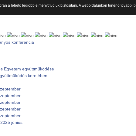
orán a lehető legjobb élményt tudjuk biztosítani. A weboldalunkon történő további
ányos konferencia
ános Egyetem együttműködése
 együttműködés keretében
 szeptember
 szeptember
 szeptember
 szeptember
 szeptember
2025 június