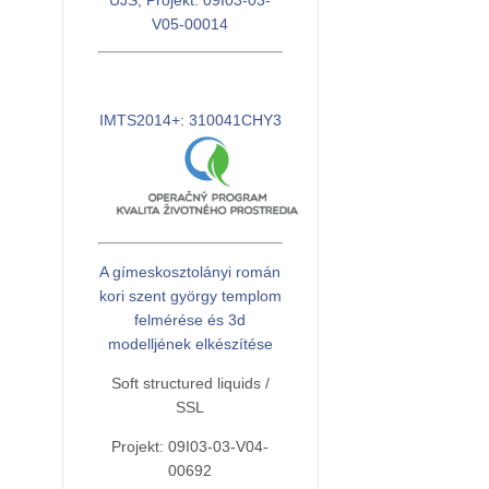
UJS, Projekt: 09I03-03-
V05-00014
IMTS2014+: 310041CHY3
A gímeskosztolányi román
kori szent györgy templom
felmérése és 3d
modelljének elkészítése
Soft structured liquids /
SSL
Projekt: 09I03-03-V04-
00692