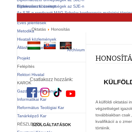
Diplomaosztó ünnepségek az SJE-n
Kötelezően közzétett
Az SJE-n rendezett MAG Scholar konferencia malajziai társiga
dokumentumok
© Free
Joomla! 3 Modules
- by
VinaGecko.com
Éves jelentések
Oktatás
Honosítás
Metodika
Hivatali közlemények
Álláshirdetések
Archívum
HONOSÍT
Projekt
Felépítés
Rektori Hivatal
Csatlakozz hozzánk:
KÜLFÖLD
KAROK
Gazdaságtudományi és
Informatikai Kar
A külföldi oktatási
Református Teológiai Kar
végzettséget igazol
továbbiakban csak 
Tanárképző Kar
kvalifikácií a o zm
RÉSZLEGEK
SZOLGÁLTATÁSOK
történik.