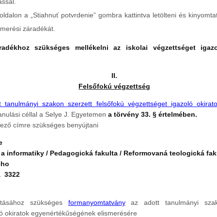
ással.
ldalon a „Stiahnuť potvrdenie” gombra kattintva letölteni és kinyomtat
ismerési záradékát.
radékhoz szükséges mellékelni az iskolai végzettséget igazol
II.
Felsőfokú végzettség
t tanulmányi szakon szerzett felsőfokú végzettséget igazoló okira
nulási céllal a Selye J. Egyetemen
a törvény 33. § értelmében.
kező címre szükséges benyújtani
e
a informatiky / Pedagogická fakulta / Reformovaná teologická fak
eho
a 3322
jtásához szükséges
formanyomtatvány
az adott tanulmányi szako
ló okiratok egyenértékűségének elismerésére