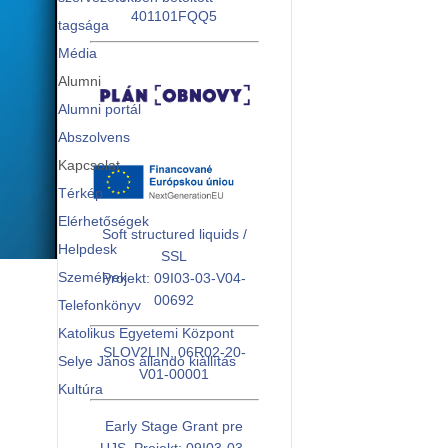
401101FQQ5
tagsága
Média
Alumni
Alumni portál
Abszolvens
Kapcsolat
Térkép
Elérhetőségek
Soft structured liquids /
Helpdesk
SSL
Személyek
Projekt: 09I03-03-V04-
00692
Telefonkönyv
Katolikus Egyetemi Központ
SLOV2LIN, 06R02-20-
Selye János állandó kiállítás
V01-00001
Kultúra
Early Stage Grant pre