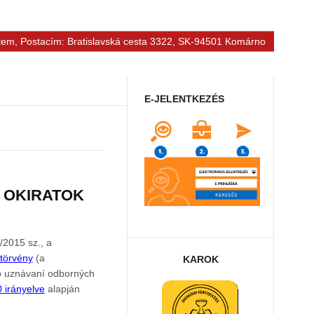
tem, Postacím: Bratislavská cesta 3322, SK-94501 Komárno
E-JELENTKEZÉS
 OKIRATOK
/2015 sz., a
törvény
(a
KAROK
 o uznávaní odborných
 irányelve
alapján