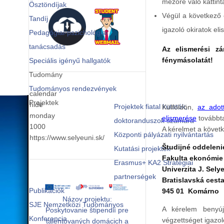
mezőre való kattint
Ösztöndíjak
Végül a következő o
Tandíj
igazoló okiratok el
Pedagógiai-pszichológiai
tanácsadás
Az elismerési zá
fénymásolatát!
Speciális igényű hallgatók
Tudomány
Tudományos rendezvények
calendar
Projektek
hide
Projektek fiatal kutatók,
Külföldön,
az adot
monday
elismerése
továbbta
doktoranduszok számára
1000
A kérelmet a követ
Központi pályázati nyilvántartás
https://www.selyeuni.sk/
Študijné oddeleni
Kutatási projektek
Fakulta ekonómie 
Erasmus+ KA2 Stratégiai
Univerzita J. Sely
partnerségek
Bratislavská cest
Publikációk
945 01 Komárno
Názov projektu:
SJE Nemzetközi Tudományos
A kérelem benyú
Poskytovanie štipendií pre
Konferencia
végzettséget igazo
talentovaných domácich a