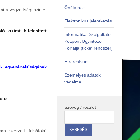
Önéletrajz
ni a végzettségi szintet
Elektronikus jelentkezés
ó okirat hitelesített
Informatikai Szolgáltató
Központ Ügyintéző
Portálja (ticket rendszer)
Hírarchívum
tok egyenértékűségének
Személyes adatok
védelme
ulta
Szöveg / részlet
n szerzett felsőfokú