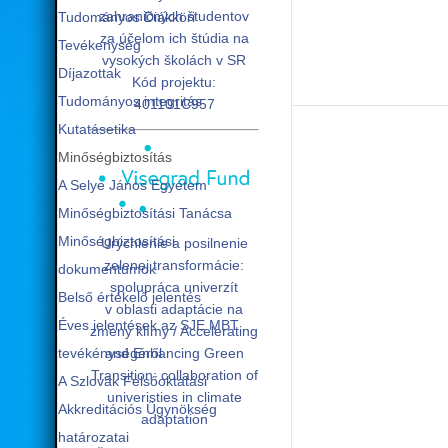
zahraničných študentov
Tudományos Diákköri
za účelom ich štúdia na
Tevékenység
vysokých školách v SR
Díjazottak
Kód projektu:
Tudományos integritás
401101C957
Kutatásetika
Minőségbiztosítás
A Selye János Egyetem
Minőségbiztosítási Tanácsa
Minőségbiztosítási
Urýchlenie a posilnenie
zelenej transformácie:
dokumentumok
spolupráca univerzít
Belső értékelő jelentés
v oblasti adaptácie na
Éves jelentések az SJE MBT
zmeny klímy / Accelerating
tevékénységéről
and Enhancing Green
Transition: collaboration of
A Szlovák Felsőoktatási
univeristies in climate
Akkreditációs Ügynökség
adaptation
határozatai