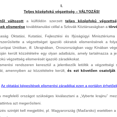
I.
Teljes középfokú végzettség – VÁLTOZÁS!
től változott
a külföldön szerzett
teljes középfokú végzettsé
ek elismerése
továbbtanulási céllal a Szlovák Köztársaságban a
törv
aság Oktatási, Kutatási, Fejlesztési és Ifjúságügyi Minisztérium
yszerűsítette a végzettséget igazoló okiratok elismerésének a fol
urópai Unióban, ill. Ukrajnában, Oroszországban vagy Kínában vége
pján került közzétételre egy olyan adatbázis, amely tartalmazza a je
fokú végzettség elismerését igazoló záradékokat.
smerési rendszeren keresztül a jelentkezők letöltik a végzettségi s
át, amennyiben az közzétételre került,
és ezt követően csatolják a
Az oktatási képesítések elismerési záradékai ezen a portálon érhetőek
 megfelelő országot szükséges kiválasztani a „Vyberte krajinu” mez
attintva azt megerősíteni.
zés szintjét kell megjelölni, pl. Magyarország (Maďarsko) esetében 