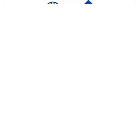
Informácie - projekt ITMS2014+: 312011BKU8
Informácie - projekt ITMS2014+: 312011Z205
Informácie - projekt ITMS2014+: 313011T504