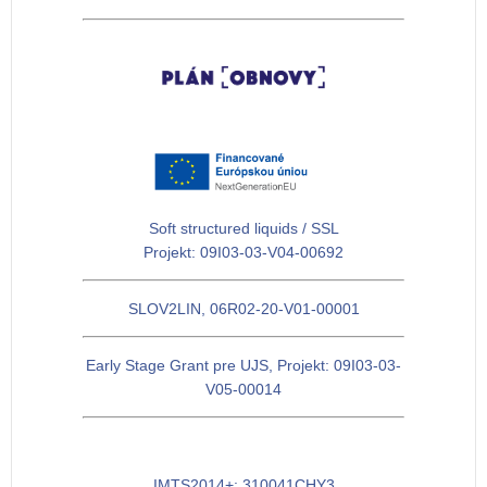
Soft structured liquids / SSL
Projekt: 09I03-03-V04-00692
SLOV2LIN, 06R02-20-V01-00001
Early Stage Grant pre UJS, Projekt: 09I03-03-
V05-00014
IMTS2014+: 310041CHY3