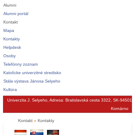
Alumni
Alumni portál
Kontakt
Mapa
Kontakty
Helpdesk
Osoby
Telefónny zoznam
Katolícke univerzitné stredisko
Stála výstava Jánosa Selyeho
Kultúra
© Free
Joomla! 3 Modules
- by
VinaGecko.com
Univerzita J. Selyeho, Adresa: Bratislavská cesta 3322, SK-94501
Komárno
Kontakt
Kontakty