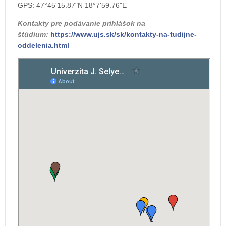
GPS: 47°45'15.87"N 18°7'59.76"E
Kontakty pre podávanie prihlášok na
štúdium:
https://www.ujs.sk/sk/kontakty-na-tudijne-
oddelenia.html