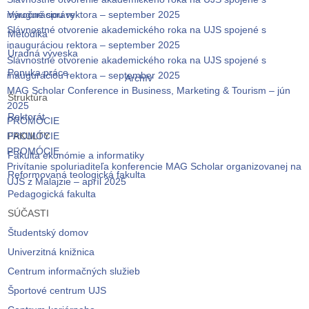
inauguráciou rektora – september 2025
Výročné správy
Slávnostné otvorenie akademického roka na UJS spojené s
Metodika
inauguráciou rektora – september 2025
Úradná výveska
Slávnostné otvorenie akademického roka na UJS spojené s
Ponuka práce
inauguráciou rektora – september 2025
Archív
MAG Scholar Conference in Business, Marketing & Tourism – jún
Štruktúra
2025
Rektorát
PROMÓCIE
PROMÓCIE
FAKULTY
PROMÓCIE
Fakulta ekonómie a informatiky
Privítanie spoluriaditeľa konferencie MAG Scholar organizovanej na
Reformovaná teologická fakulta
UJS z Malajzie – apríl 2025
Pedagogická fakulta
SÚČASTI
Študentský domov
Univerzitná knižnica
Centrum informačných služieb
Športové centrum UJS