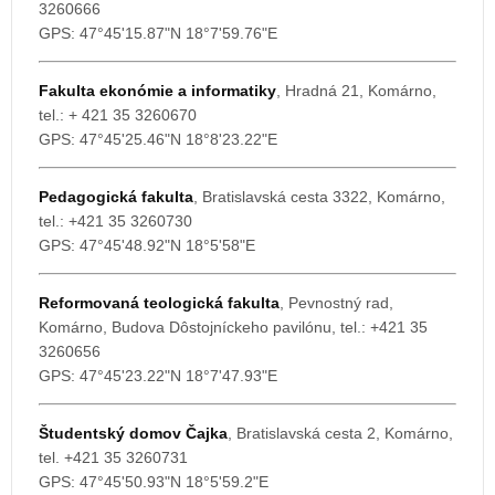
3260666
GPS: 47°45'15.87"N 18°7'59.76"E
Fakulta ekonómie a informatiky
, Hradná 21, Komárno,
tel.: + 421 35 3260670
GPS: 47°45'25.46"N 18°8'23.22"E
Pedagogická fakulta
, Bratislavská cesta 3322, Komárno,
tel.: +421 35 3260730
GPS: 47°45'48.92"N 18°5'58"E
Reformovaná teologická fakulta
, Pevnostný rad,
Komárno, Budova Dôstojníckeho pavilónu, tel.: +421 35
3260656
GPS: 47°45'23.22"N 18°7'47.93"E
Študentský domov Čajka
, Bratislavská cesta 2, Komárno,
tel. +421 35 3260731
GPS: 47°45'50.93"N 18°5'59.2"E